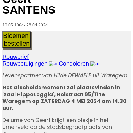
SANTENS
10.05.1964- 28.04.2024
Bloemen
bestellen
Rouwbrief
Rouwbetuigingen
Condoleren
Levenspartner van Hilde DEWAELE uit Waregem.
Het afscheidsmoment zal plaatsvinden in
'zaal HippoLoggia', Holstraat 95/11 te
Waregem
op ZATERDAG 4 MEI 2024 om 14.30
uur.
De urne van Geert krijgt een plekje in het
urnenveld op de stadsbegraafplaats van