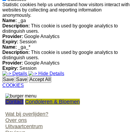
Statistic cookies help us understand how visitors interact with
websites by collecting and reporting information
anonymously.
Name:
_ga
Description:
This cookie is used by google analytics to
distinguish users.
Provider:
Google Analytics
Expiry:
Session
Name:
_ga_*
Description:
This cookie is used by google analytics to
distinguish users.
Provider:
Google Analytics
Expiry:
Session
Details
Hide Details
Save
Save
Accept All
COOKIES
Contact
Condoleren & Bloemen
Wat bij overlijden?
Over ons
Uitvaartcentrum