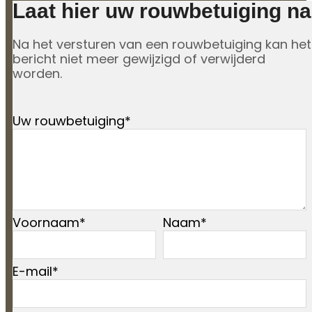
Laat hier uw rouwbetuiging na
Na het versturen van een rouwbetuiging kan het
bericht niet meer gewijzigd of verwijderd
worden.
Leave
Uw rouwbetuiging
this
field
blank
Voornaam
Naam
E-mail