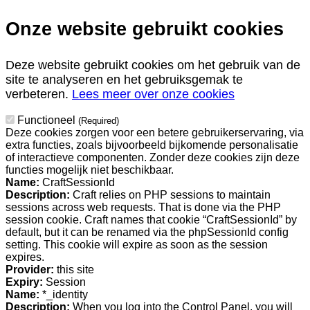
Onze website gebruikt cookies
Deze website gebruikt cookies om het gebruik van de
site te analyseren en het gebruiksgemak te
verbeteren.
Lees meer over onze cookies
Functioneel
(Required)
Deze cookies zorgen voor een betere gebruikerservaring, via
extra functies, zoals bijvoorbeeld bijkomende personalisatie
of interactieve componenten. Zonder deze cookies zijn deze
functies mogelijk niet beschikbaar.
Name:
CraftSessionId
Description:
Craft relies on PHP sessions to maintain
sessions across web requests. That is done via the PHP
session cookie. Craft names that cookie “CraftSessionId” by
default, but it can be renamed via the phpSessionId config
setting. This cookie will expire as soon as the session
expires.
Provider:
this site
Expiry:
Session
Name:
*_identity
Description:
When you log into the Control Panel, you will